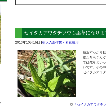
セイタカアワダチソウも薬草になりま
2013年10月15日
[
稲沢の畑作業・和菜栽培
]
最近すっかり秋
物たちもぐんぐ
では雑草とい
いです。その
セイタカアワ
さ
「セイタカアワダチ