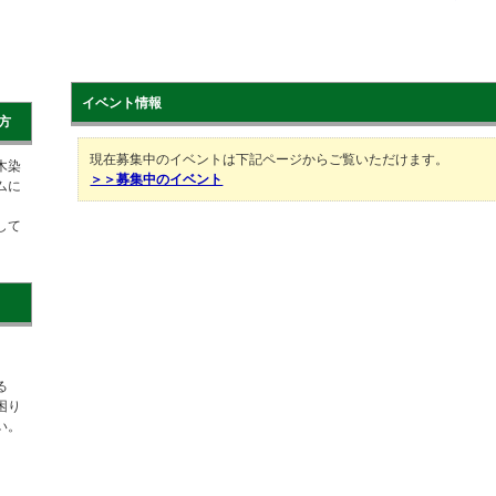
イベント情報
方
現在募集中のイベントは下記ページからご覧いただけます。
木染
＞＞募集中のイベント
ムに
して
る
困り
い。