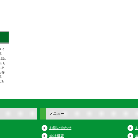
サイ
流
は記
るも
もあ
も存
草・
に対
メニュー
お問い合わせ
会社概要