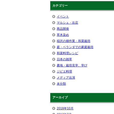
カテゴリー
イベント
マルシェ・出店
商品開発
草木染め
稲沢の畑作業・和菜栽培
庭・ベランダでの家庭栽培
和菜料理レシピ
日本の雑草
農地・栽培見学、学び
ジビエ料理
メディア出演
未分類
アーカイブ
2018年10月