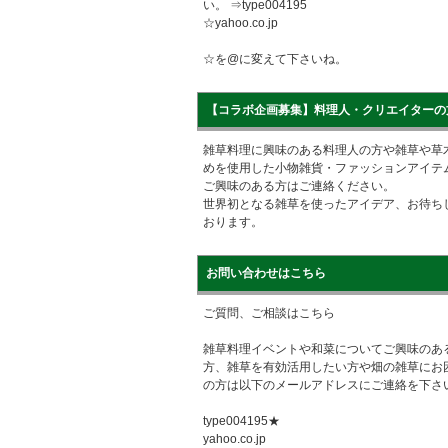
い。 ⇒type004195
☆yahoo.co.jp
☆を@に変えて下さいね。
【コラボ企画募集】料理人・クリエイターの
雑草料理に興味のある料理人の方や雑草や草
めを使用した小物雑貨・ファッションアイテ
ご興味のある方はご連絡ください。
世界初となる雑草を使ったアイデア、お待ち
おります。
お問い合わせはこちら
ご質問、ご相談はこちら
雑草料理イベントや和菜についてご興味のあ
方、雑草を有効活用したい方や畑の雑草にお
の方は以下のメールアドレスにご連絡を下さ
type004195★
yahoo.co.jp