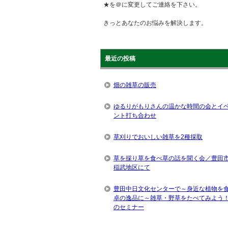
★を＠に変更してご連絡を下さい。
きっとあなたのお悩みを解決します。
最近の投稿
畑の雑草の販売
ゆるりがもりさんの温かな時間の会とイ
ント打ち合わせ
草刈りでおいしい雑草を2種採取
草を採り草を食べ草の話を聞く会／豊田
稲武地区にて
豊田中日文化センターで～身近な植物を
卓の逸品に～雑草・野草をたべてみよう
のセミナー