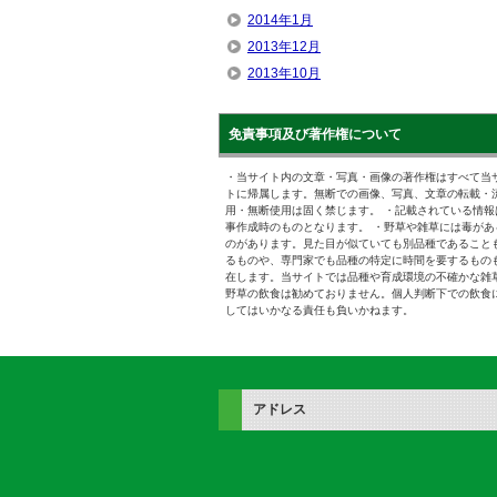
2014年1月
2013年12月
2013年10月
免責事項及び著作権について
・当サイト内の文章・写真・画像の著作権はすべて当
トに帰属します。無断での画像、写真、文章の転載・
用・無断使用は固く禁じます。 ・記載されている情報
事作成時のものとなります。 ・野草や雑草には毒があ
のがあります。見た目が似ていても別品種であること
るものや、専門家でも品種の特定に時間を要するもの
在します。当サイトでは品種や育成環境の不確かな雑
野草の飲食は勧めておりません。個人判断下での飲食
してはいかなる責任も負いかねます。
アドレス