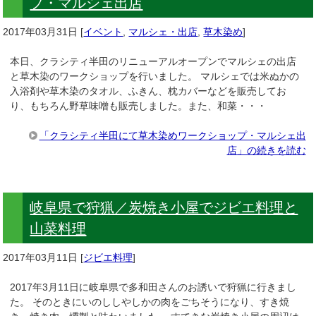
プ・マルシェ出店
2017年03月31日
[
イベント
,
マルシェ・出店
,
草木染め
]
本日、クラシティ半田のリニューアルオープンでマルシェの出店
と草木染のワークショップを行いました。 マルシェでは米ぬかの
入浴剤や草木染のタオル、ふきん、枕カバーなどを販売してお
り、もちろん野草味噌も販売しました。また、和菜・・・
「クラシティ半田にて草木染めワークショップ・マルシェ出
店」の続きを読む
岐阜県で狩猟／炭焼き小屋でジビエ料理と
山菜料理
2017年03月11日
[
ジビエ料理
]
2017年3月11日に岐阜県で多和田さんのお誘いで狩猟に行きまし
た。 そのときにいのししやしかの肉をごちそうになり、すき焼